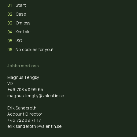
Start
Case
Om oss
Kontakt
ISO
No cookies for you!
Jobba med oss
Magnus Tengby
VD
+46 708 40 99 65
magnus.tengby@valentin.se
Erik Sanderoth
Account Director
+46 722 09 71 17
erik.sanderoth@valentin.se