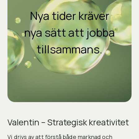
Nya tider kräver
nya sätt att jobba
tillsammans.
Valentin – Strategisk kreativitet
Vi drivs av att förstå både marknad och